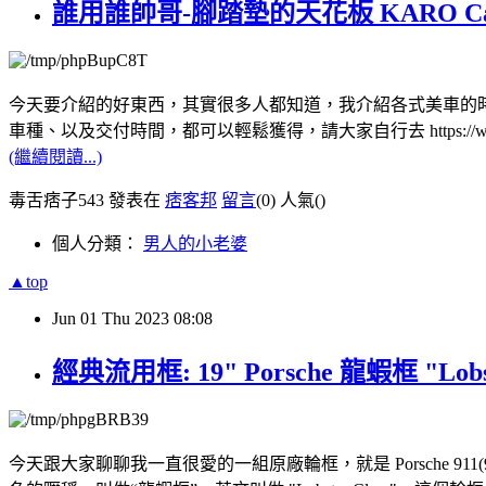
誰用誰帥哥-腳踏墊的天花板 KARO Car 
今天要介紹的好東西，其實很多人都知道，我介紹各式美車的時候，
車種、以及交付時間，都可以輕鬆獲得，請大家自行去 https://www
(繼續閱讀...)
毒舌痞子543 發表在
痞客邦
留言
(0)
人氣(
)
個人分類：
男人的小老婆
▲top
Jun
01
Thu
2023
08:08
經典流用框: 19" Porsche 龍蝦框 "Lobster C
今天跟大家聊聊我一直很愛的一組原廠輪框，就是 Porsche 911(997) C