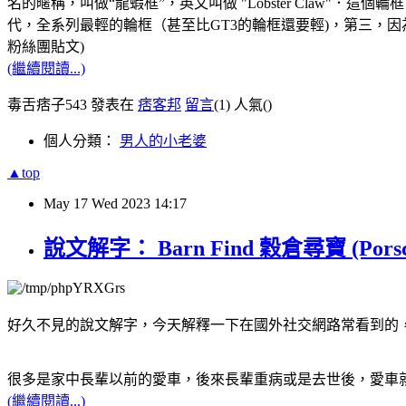
名的暱稱，叫做“龍蝦框”，英文叫做 "Lobster Claw"
代，全系列最輕的輪框（甚至比GT3的輪框還要輕)，第三，因
粉絲團貼文)
(繼續閱讀...)
毒舌痞子543 發表在
痞客邦
留言
(1)
人氣(
)
個人分類：
男人的小老婆
▲top
May
17
Wed
2023
14:17
說文解字： Barn Find 穀倉尋寶 (Porsc
好久不見的說文解字，今天解釋一下在國外社交網路常看到的， "Ba
很多是家中長輩以前的愛車，後來長輩重病或是去世後，愛車就放
(繼續閱讀...)