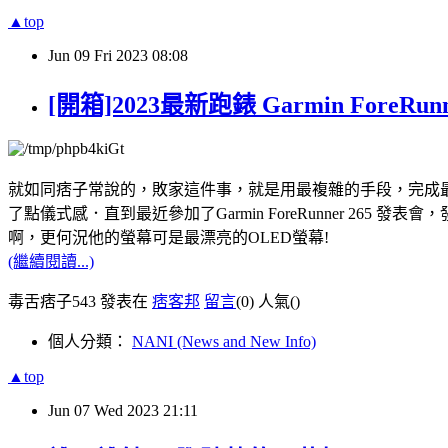
▲top
Jun
09
Fri
2023
08:08
[開箱]2023最新跑錶 Garmin ForeRu
就如同痞子常說的，敗家這件事，就是用最複雜的手段，完成最簡單的
了點儀式感．直到最近參加了Garmin ForeRunner 265
啊，更何況他的螢幕可是最漂亮的OLED螢幕!
(繼續閱讀...)
毒舌痞子543 發表在
痞客邦
留言
(0)
人氣(
)
個人分類：
NANI (News and New Info)
▲top
Jun
07
Wed
2023
21:11