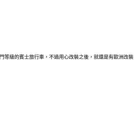
 雖然是入門等級的賓士旅行車，不過用心改裝之後，就還是有歐洲改裝