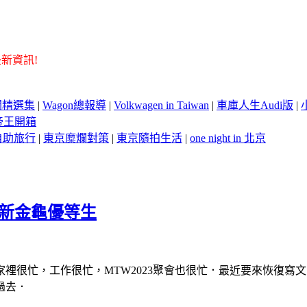
新資訊!
關精選集
|
Wagon總報導
|
Volkwagen in Taiwan
|
車庫人生Audi版
|
帝王開箱
自助旅行
|
東京糜爛對策
|
東京隨拍生活
|
one night in 北京
etle 新金龜優等生
忙，工作很忙，MTW2023聚會也很忙．最近要來恢復寫文了．本日
過去．