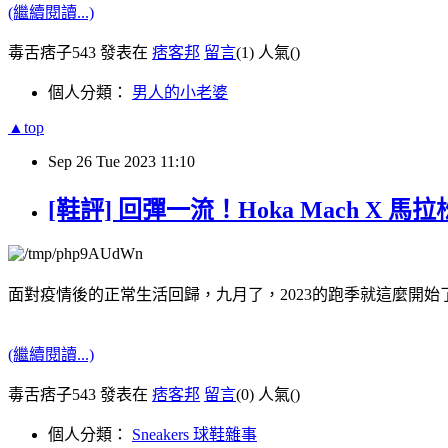
(繼續閱讀...)
毒舌痞子543 發表在
痞客邦
留言
(1)
人氣(
)
個人分類：
男人的小老婆
▲top
Sep
26
Tue
2023
11:10
[鞋評] 回彈一流！Hoka Mach X 馬
面對疫情後的正常生活回歸，九月了，2023的跑季就這麼開始了．
(繼續閱讀...)
毒舌痞子543 發表在
痞客邦
留言
(0)
人氣(
)
個人分類：
Sneakers 球鞋雜事