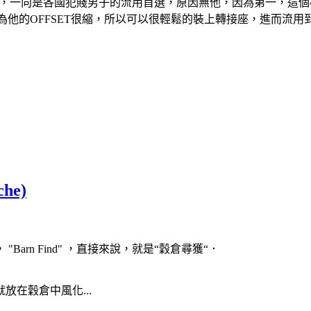
．這個輪框，一向是各國犯賤男子的流用首選，原因無他，因為第一，這個
為他的OFFSET很縮，所以可以很輕鬆的裝上轉接座，進而流
he)
rn Find" ，直接來說，就是“穀倉尋獲“．
在穀倉中風化...