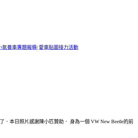
小氣養車專題報導
|
愛車貼圖接力活動
照片感謝陳小匹贊助． 身為一個 VW New Beetle的前