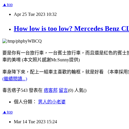
▲top
Apr
25
Tue
2023
10:32
How low is too low? Mercedes Benz
要是你有一台旅行車，一台賓士旅行車，而且還是紅色的賓士旅行車，你
車的美唷 (本文照片感謝Mr.Sunny提供)
車身降下來，配上一組車主喜歡的輪框，就是好看 （本車採用
(繼續閱讀...)
毒舌痞子543 發表在
痞客邦
留言
(0)
人氣(
)
個人分類：
男人的小老婆
▲top
Mar
14
Tue
2023
15:24