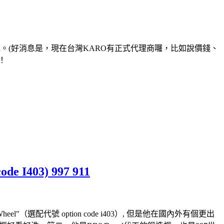
an。(好消息是，現在台灣KARO有正式代理商囉，比如說價錢、
！
de I403) 997 911
heel"（選配代號 option code i403）, 但是他在國內外有個更出