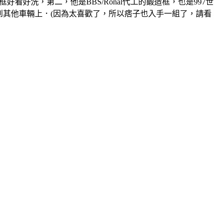
框好看好洗，第二，他是BBS/Ronal代工的鍛造框，也是997世
用到其他車輛上．(因為太喜歡了，所以痞子也入手一組了，請看