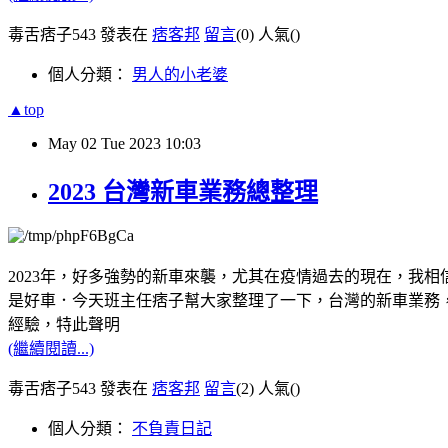
毒舌痞子543 發表在
痞客邦
留言
(0)
人氣(
)
個人分類：
男人的小老婆
▲top
May
02
Tue
2023
10:03
2023 台灣新車業務總整理
2023年，好多強勢的新車來襲，尤其在疫情過去的現在，我相信大家一定都蠢蠢欲
是好車．今天班主任痞子幫大家整理了一下，台灣的新車業務
經驗，特此聲明
(繼續閱讀...)
毒舌痞子543 發表在
痞客邦
留言
(2)
人氣(
)
個人分類：
不負責日記