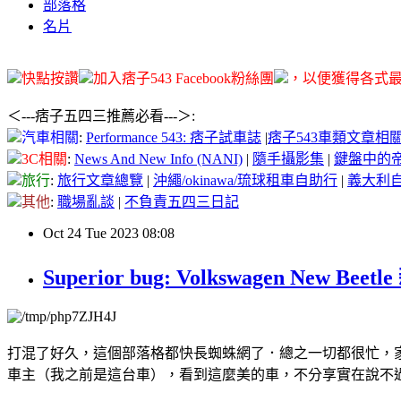
部落格
名片
快點按讚
加入痞子543 Facebook粉絲團
，以便獲得各式最
＜---痞子五四三推薦必看---＞
:
汽車相關
:
Performance 543: 痞子試車誌
|
痞子543車類文章相
3C相關
:
News And New Info (NANI)
|
隨手攝影集
|
鍵盤中的
旅行
:
旅行文章總覽
|
沖繩/okinawa/琉球租車自助行
|
義大利
其他
:
職場亂談
|
不負責五四三日記
Oct
24
Tue
2023
08:08
Superior bug: Volkswagen New Be
打混了好久，這個部落格都快長蜘蛛網了．總之一切都很忙，家裡很
車主（我之前是這台車），看到這麼美的車，不分享實在說不