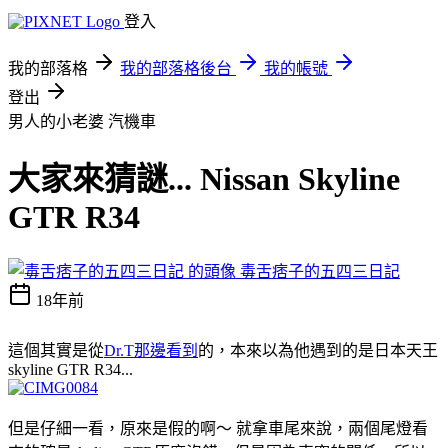
登入
我的部落格
我的部落格後台
我的帳號
登出
男人的小老婆
汽機車
大家來猜謎... Nissan Skyline
GTR R34
毒舌痞子的五四三日記
18年前
這個其實是從
Dr.T那邊看到
的，本來以為他遇到的是日本天王
skyline GTR R34...
但是仔細一看，原來是假的啊～ 就拿車尾來說，兩個尾燈看