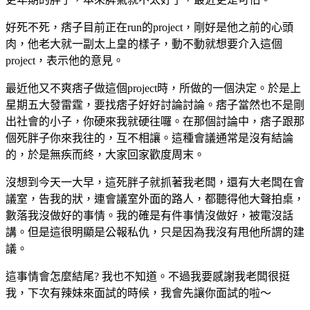
好死不死，痞子目前正在run的project，剛好是他之前的心頭
肉，他老大就一副太上皇的樣子，動不動就想要介入這個
project，表示他的意見。
最近他又不爽痞子做這個project時，所做的一個決定。於是上
星期五大發雷霆，要找痞子好好討論討論。痞子當然也不是剛
出社會的小子，你硬來我就硬往囉。在那個討論中，痞子跟那
個死胖子你來我往的，互不相讓。這種會議通常是沒有結論
的，於是無疾而終，大家回家歡度周末。
沒想到今天一大早，這死胖子就抓著我老闆，還有大老闆在會
議室，告我的狀，連會議室外面的路人，都聽得他大聲拍桌，
數落我沒做好的事情。我的確是有件事情沒做好，被電沒話
講。但是這很明顯是公報私仇，只是因為我沒有甩他所謂的建
議。
這事情會怎麼結尾? 我也不知道。不過我要感謝我老闆很挺
我，下次有辣妹來面試的時候，我會先讓你面試的啦～