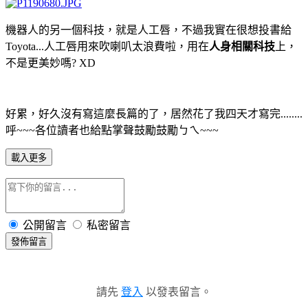
機器人的另一個科技，就是人工唇，不過我實在很想投書給
Toyota...人工唇用來吹喇叭太浪費啦，用在
人身相關科技
上，
不是更美妙嗎? XD
好累，好久沒有寫這麼長篇的了，居然花了我四天才寫完........
呼~~~各位讀者也給點掌聲鼓勵鼓勵ㄅㄟ~~~
載入更多
公開留言
私密留言
發佈留言
請先
登入
以發表留言。