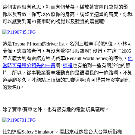
這個東西很有意思，裡面有個螢幕，播放著實際F1錄製的影
像以及音效，你可以依照你的身高，調整至適當的高度，你就
可以感受到開F1賽車時的視覺以及聽覺的震撼囉!
這是Toyota F1 team的driver list，名列三號車手的這位，小林可
夢偉，忠實讀者們，有沒有覺得很眼熟啊? 沒錯，在痞子2005
年去義大利看雷諾方程式賽車(Renault World Series)的時候，
他
當時可是積分領先的一員
啊!
這裡
也有拍到一些有關於他的照
片... 所以，從事職業賽車運動真的是很漫長的一條路啊，不知
道要爬多久，才能站上頂級的F1賽道啊(真可惜當年沒拿到他
的簽名!)。
除了實車/賽車之外，也有很有趣的電動玩具區唷。
比如這個Safety Simulator ，看起來就像是台大台電玩街機