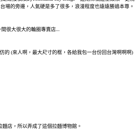
約會勝地台場的旁邊，人氣硬是多了很多，浪漫程度也遠遠勝過本尊。
間很大很大的輪圈專賣店...
BRS BB5仿的 (來人啊，最大尺寸的框，各給我包一台份回台灣啊啊啊)
拉麵店，所以弄成了這個拉麵博物館。