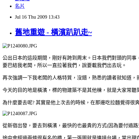
名片
Jul
16
Thu
2009
13:43
舊地重遊 - 橫濱趴趴走~
公出日本的這段期間，剛好有跨到周末。日本我們對頭的同事
要巴結我老闆，所以一直拉著我們，說要載我們出去玩。
再次強調一下我老闆的人格特質，沒錯，熟悉的讀者就知道，
今天的目的地是橫濱，標的物建築不是其他棟，就是大家常聽
為什麼要去呢? 其實是他上次去的時候，在那邊吃拉麵覺得很
從新宿出發，要去到橫濱，最快的也最貴的方式(因為要付過路
途中會經過兩條很有名的橋，第一張圖就是連接台場，常出現在風景照/旅