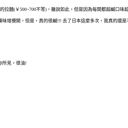
ze的拉麵(￥500~700不等)，雖說如此，但是因為每間都超鹹
增攪開，但是，真的很鹹!!! 去了日本這麼多次，我真的還是不
所見，很油!