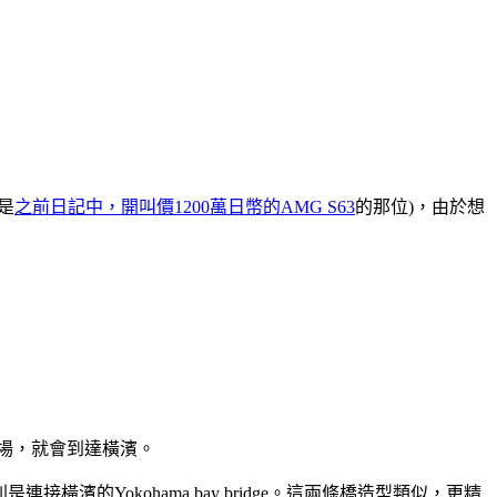
是
之前日記中，開叫價1200萬日幣的AMG S63
的那位)，由於想
台場，就會到達橫濱。
橫濱的Yokohama bay bridge。這兩條橋造型類似，更精