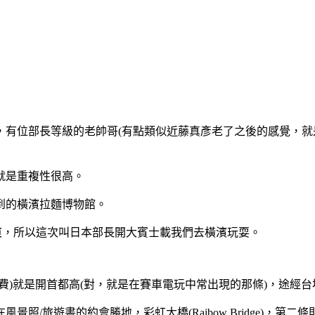
，有位部長等級的老帥哥(有點類似近藤真彥老了之後的感覺，就
就是重複性很高。
到的橫濱拉麵博物館。
爽，所以這次叫日本部長開大賓士載我們去橫濱玩耍。
費)就是開首都高(對，就是在賽車電玩中常出現的那條)，途經
遊書的約會勝地，彩虹大橋(Raibow Bridge)，第二條則是連接