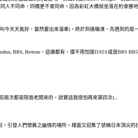
仿製而成的，但是同人不同命，同橋更不會同命，因為彩虹大橋就坐落在
(誰叫今天天氣好，當然要出來溜車)，終於到達橫濱，先遇到的是一
 Brabus, BBS, Bertone，這邊都有，還不用怕是DATA或是
兩次都是陪我老闆來的，說實話我很怕再來第四次)...
況，引發人們懷舊之幽情的場所。裡面又招集了號稱日本頂尖的