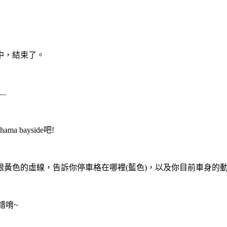
中，結束了。
.
a bayside吧!
黃色的虛線，告訴你停車格在哪裡(藍色)，以及你目前車身的動
錯唷~