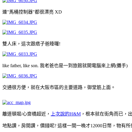
連"馬桶控制器"都很漂亮 XD
雙人床，這次跟痞子爸睡囉!
like father, like son. 我老爸也是一到旅館就開電腦來上網(攤手)
交通很方便，就在大阪市區的主要道路，御堂筋上面。
離道頓堀/心齋橋超近，
上次說的H&M
，根本就在街角而已，出旅館
地點讚，房間讚，價錢呢? 這樣一間一晚才12000日幣，物有所值