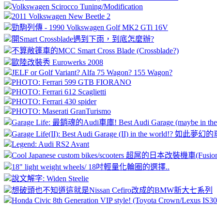
Volkswagen Scirocco Tuning/Modification
2011 Volkswagen New Beetle 2
勁駒列傳 - 1990 Volkswagen Golf MK2 GTi 16V
開Smart Crossblade遇到下雨，到底怎麼辦?
不算敞篷車的MCC Smart Cross Blade (Crossblade?)
歐陸改裝秀 Eurowerks 2008
JELF or Golf Variant? Alfa 75 Wagon? 155 Wagon?
PHOTO: Ferrari 599 GTB FIORANO
PHOTO: Ferrari 612 Scaglietti
PHOTO: Ferrari 430 spider
PHOTO: Maserati GranTurismo
Garage Life: 最銷魂的Audi車庫! Best Audi Garage (maybe in the w
Garage Life(II): Best Audi Garage (II) in the world!? 如
Legend: Audi RS2 Avant
Cool Japanese custom bikes/scooters 超屌的日本改裝機車(Fusion/f
18" light weight wheels/ 18吋輕量化輪圈的選擇..
說文解字: Widen Steelie
想破頭也不知道這就是Nissan Cefiro改成的BMW新大七系列
Honda Civic 8th Generation VIP style! (Toyota Crown/Lexus IS30