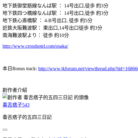
地下鉄御堂筋線なんば駅 ： 14号出口,徒歩 約3分
地下鉄四つ橋線なんば駅 ： 14号出口,徒歩 約3分
地下鉄心斎橋駅 ： 4-B号出口, 徒歩 約5分
近鉄大阪難波駅： 東出口,14号出口
徒歩 約3分
南海難波駅より： 徒歩 約10分
http://www.crosshotel.com/osaka/
本日Bonus track:
http://www.jkforum.net/viewthread.php?tid=1686
創作者介紹
毒舌痞子543
毒舌痞子的五四三日記