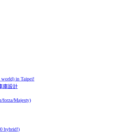
orld) in Taipei!
此夢幻的車庫設計
orza/Majesty)
0 hybrid!)