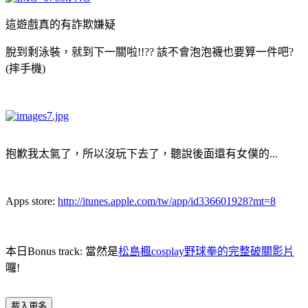
這遊戲真的有詐欺嫌疑
脫到剩泳裝，就到下一關啦!!?? 該不會泡泡襪也要算一件吧?
(摔手機)
抱歉我太氣了，所以沒玩下去了，聽說後面還有女僕的...
Apps store:
http://itunes.apple.com/tw/app/id336601928?mt=8
本日Bonus track: 當然是
松島楓cosplay野球拳的完整破關影片
囉!
載入更多