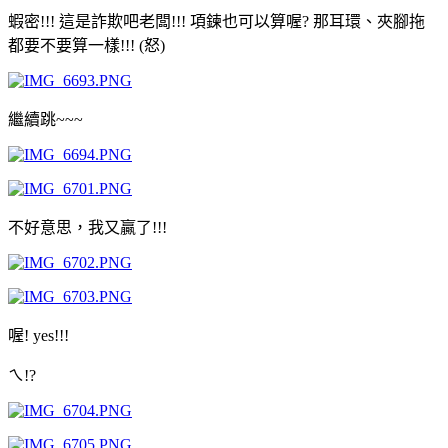
蝦密!!! 這是詐欺吧老闆!!! 項鍊也可以算喔? 那耳環、夾腳拖
都要不要算一樣!!! (怒)
繼續跳~~~
不好意思，我又贏了!!!
喔! yes!!!
ㄟ!?