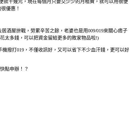
隨便就十幾元，現在每個月只要交少少的月租費，就可以用很便
的很優惠！
居酒屋拚戰，勞累辛苦之餘，老婆也是用009/019來關心痞子
花太多錢，可以把資金留給更多的敗家物品啦!)
機撥打019，不僅收訊好，又可以省下不少血汗錢，更可以好
不快點申辦！？