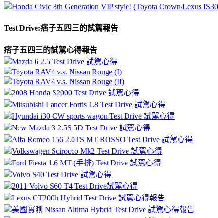
Honda Civic 8th Generation VIP style! (Toyota Crown/Lexus IS30
Test Drive:痞子五四三的試駕報告
痞子五四三的試駕心得報告
Mazda 6 2.5 Test Drive 試駕心得
Toyota RAV4 v.s. Nissan Rouge (I)
Toyota RAV4 v.s. Nissan Rouge (II)
2008 Honda S2000 Test Drive 試駕心得
Mitsubishi Lancer Fortis 1.8 Test Drive 試駕心得
Hyundai i30 CW sports wagon Test Drive 試駕心得
New Mazda 3 2.5S 5D Test Drive 試駕心得
Alfa Romeo 156 2.0TS MT ROSSO Test Drive 試駕心得
Volkswagen Scirocco Mk2 Test Drive 試駕心得
Ford Fiesta 1.6 MT (手排) Test Drive 試駕心得
Volvo S40 Test Drive 試駕心得
2011 Volvo S60 T4 Test Drive試駕心得
Lexus CT200h Hybrid Test Drive 試駕心得報告
美國實測 Nissan Altima Hybrid Test Drive 試駕心得報告