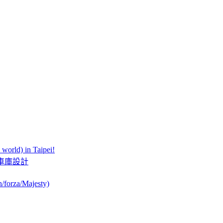
orld) in Taipei!
此夢幻的車庫設計
orza/Majesty)