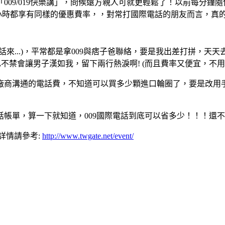
009/019快樂講」，問候遠方親人可就更輕鬆了！以前每分鐘
24小時都享有同樣的優惠費率，，對常打國際電話的朋友而言，真
...)，平常都是拿009與痞子爸聯絡，要是我出差打拼，天天去
不禁會讓男子漢如我，留下兩行熱淚啊! (而且費率又便宜，不用
商溝通的電話費，不知道可以買多少顆進口輪圈了，要是改用手
帳單，算一下就知道，009國際電話到底可以省多少！！！還
，詳情請參考:
http://www.twgate.net/event/