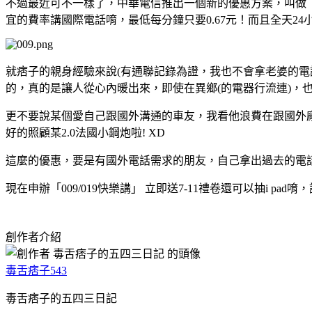
不過最近可不一樣了，中華電信推出一個新的優惠方案，叫做「
宜的費率講國際電話唷，最低每分鐘只要0.67元！而且全天
就痞子的親身經驗來說(有通聯記錄為證，我也不會拿老婆的電話來
的，真的是讓人從心內暖出來，即使在異鄉(的電器行流連)，也
更不要說某個愛自己跟國外溝通的車友，我看他浪費在跟國外廠
好的照顧某2.0法國小鋼炮啦! XD
這麼的優惠，要是有國外電話需求的朋友，自己拿出過去的電話
現在申辦「009/019快樂講」 立即送7-11禮卷還可以抽i pad唷
創作者介紹
毒舌痞子543
毒舌痞子的五四三日記