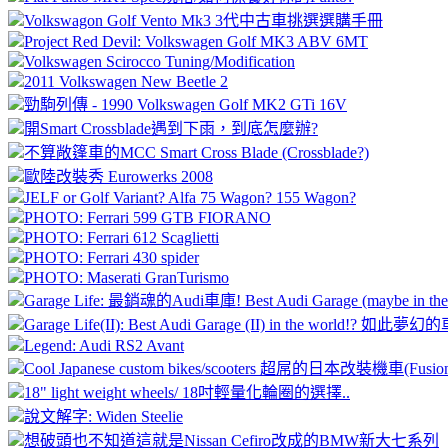
Volkswagon Golf Vento Mk3 3代中古車挑選選購手冊
Project Red Devil: Volkswagen Golf MK3 ABV 6MT
Volkswagen Scirocco Tuning/Modification
2011 Volkswagen New Beetle 2
勁駒列傳 - 1990 Volkswagen Golf MK2 GTi 16V
開Smart Crossblade遇到下雨，到底怎麼辦?
不算敞篷車的MCC Smart Cross Blade (Crossblade?)
歐陸改裝秀 Eurowerks 2008
JELF or Golf Variant? Alfa 75 Wagon? 155 Wagon?
PHOTO: Ferrari 599 GTB FIORANO
PHOTO: Ferrari 612 Scaglietti
PHOTO: Ferrari 430 spider
PHOTO: Maserati GranTurismo
Garage Life: 最銷魂的Audi車庫! Best Audi Garage (maybe in the w
Garage Life(II): Best Audi Garage (II) in the world!? 如
Legend: Audi RS2 Avant
Cool Japanese custom bikes/scooters 超屌的日本改裝機車(Fusion/f
18" light weight wheels/ 18吋輕量化輪圈的選擇..
說文解字: Widen Steelie
想破頭也不知道這就是Nissan Cefiro改成的BMW新大七系列