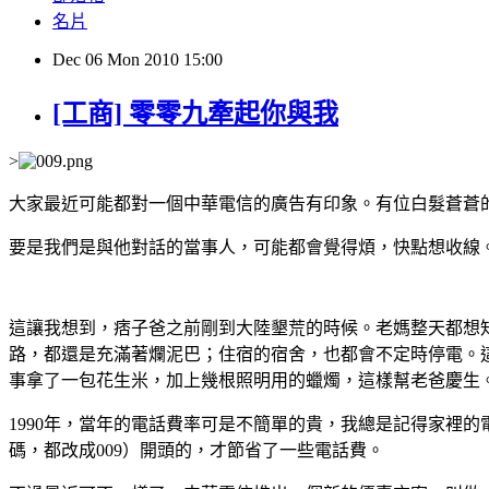
名片
Dec
06
Mon
2010
15:00
[工商] 零零九牽起你與我
>
大家最近可能都對一個中華電信的廣告有印象。有位白髮蒼蒼
要是我們是與他對話的當事人，可能都會覺得煩，快點想收線。
這讓我想到，痞子爸之前剛到大陸墾荒的時候。老媽整天都想
路，都還是充滿著爛泥巴；住宿的宿舍，也都會不定時停電。
事拿了一包花生米，加上幾根照明用的蠟燭，這樣幫老爸慶生
1990年，當年的電話費率可是不簡單的貴，我總是記得家裡
碼，都改成009）開頭的，才節省了一些電話費。