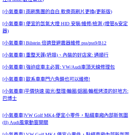
[小氣養車] 雨刷集團的自白 軟骨雨刷片更換(更新版)
[小氣養車] 便宜的氙氣大燈 HID 安裝/維修/檢測 (燈管&安定
器)
[小氣養車] Bilstein 倍適登避震器維修 pss/pss9/B12
[小氣養車] 重整天篷(坍塌)、內裝的好店家: 通順行
[小氣養車] 強迫症車主必買: VW/Audi車頂天線修理包
[小氣養車] 歐系車車門六角鎖也可以維修!
[小氣養車]平價快速 拋光/整理/輪圈/鋁圈/輪框烤漆的好地方:
巴博士
[小氣養車]VW Golf MK4-便宜小零件，點綴車廂內部新氛圍
(II) Audi風電動窗開關
[小氣養車] VW Golf MK4-便宜小零件，點綴車廂內部新氛圍