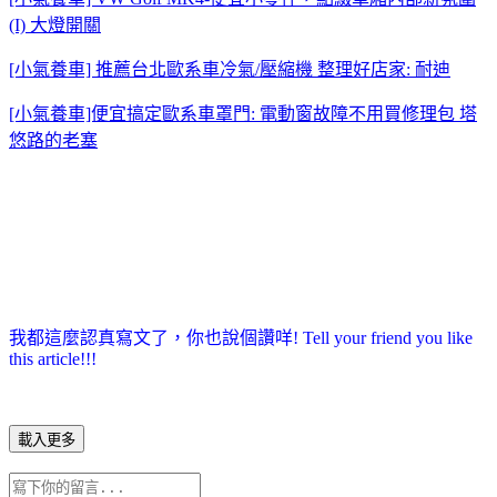
(I) 大燈開關
[小氣養車] 推薦台北歐系車冷氣/壓縮機 整理好店家: 耐迪
[小氣養車]便宜搞定歐系車罩門: 電動窗故障不用買修理包 塔
悠路的老塞
我都這麼認真寫文了，你也說個讚咩! Tell your friend you like
this article!!!
載入更多