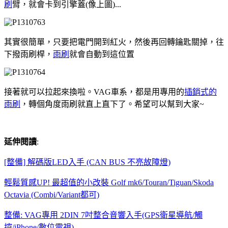
刷
臂，就會卡到引擎蓋(像上圖)...
其實很簡單，只要把電門開到紅火，然後再回轉鑰匙關掉，往
下撥雨刷桿，
雨刷
就會自動到這位置
接著就可以拉起來換啦。VAG車系，都是用專用的
插銷式的
雨刷
，轉個角度雨刷就直上直下了。希望可以幫到大家~
延伸閱讀
:
[整備] 解碼版LED入手 (CAN BUS 不亮故障燈)
輕鬆質感UP! 最超值的小改裝 Golf mk6/Touran/Tiguan/Skoda
Octavia (Combi/Variant都可)
整備: VAG專用 2DIN 7吋整合音響入手(GPS衛星導航/觸
控/iPhone/數位電視)