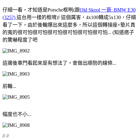
仔細一看，才知道是Porsche框咧(跟
Old Skool 一哥: BMW E30
(325?)
這台用一樣的框唷)! 這個厲害，4x100轉成5x130，仔細
看了一下，由於後輪爆出來這麼多，所以這個轉接座+墊片真
的寬的很可怕很可怕很可怕很可怕很可怕很可怕... (知道痞子
的驚嚇程度了吧
這邊後車門看起來是有想法了，會做出順勢的線條...
前輪...
幅度也不小...
// //