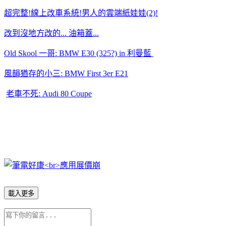
超完整!線上改車系統!男人的雲端紙娃娃(2)!
改到沒地方改的... 油箱蓋...
Old Skool 一哥: BMW E30 (325?) in 利曼藍
風韻猶存的小三: BMW First 3er E21
老車不死: Audi 80 Coupe
載入更多