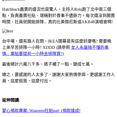
Hatchback義賣的盛況也是驚人，主持人Rola跑了北中南三個
點，負責義賣社貼，堪稱對於善事不遺餘力。每次還沒到開賣
時間，社員就開始排隊... 真的比美傑尼斯或AKB48演唱會啊!
台中場，還有路人在問，IKEA開幕是有這麼好康嗎? 需要晚
上來辛苦排隊一小時? XDDD (請參照
女人永遠搞不懂的事
情... 車貼要提前一小時去排隊買?
)
最後總計六萬八千多，痞子補了一點，變成七萬。
總之，要感謝的人太多了，謝謝大家熱情參與，更感謝工作人
員，這麼挺我，這麼付出。
延伸閱讀
:
愛心捐款專案: Wagonist社貼part 1捐款達成!