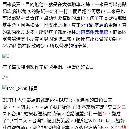
西來義賣，目的無他，就是在大家聊車之餘，一來是可以有點
紀念(所以每次的貼紙一定不一樣，而且絕不再版)，二來是也
可以盡點社會責任，幫助需要幫助的單位。痞子不喜歡捐那種
基金會，因為扣除一堆支出之後，真正分配到基層的金額，真
的跟原來差太多，所以痞子都是捐往
屏東高樹元氣館
，館長固
定會讓清寒小朋友可以固定吃三餐，順便在那邊做完功課。
(不過因為補助款較少，所以營運的很辛苦)
痞子這次特別製作了紀念手環... 相當的好看...
// //
BUT!!! 人生最屌的就是這個BUT! 這麼漂亮的白色日文
版。。。結果。。。痞子我拼錯字了!!! 本來應該是 "ワゴ
ン
ニ
スト台湾" 結果我送稿的時候，陰錯陽差少打一個
ン
，變成
了"ワゴニスト台湾".. 被朋友笑說，難道是WEGO nist... (還好
社員都很nice，都說這是缺陷版本，以後會增值的~~~ XD) (
這