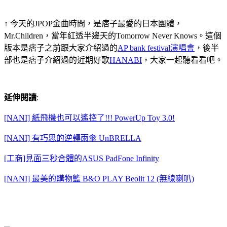
↑ 今天的JPOP金曲時間，是痞子最愛的日本團體，
Mr.Children，當年紅透半邊天的Tomorrow Never Knows。這個
版本是痞子之前跟大家介紹過的
AP bank festival演唱會
，後半
部也是痞子介紹過的近期好歌
HANABI
，大家一起聽看看吧。
延伸閱讀
:
[NANI] 紙飛機也可以遙控了!!! PowerUp Toy 3.0!
[NANI] 有巧思的逆轉雨傘 UnBRELLA
[工商]見面三秒合體的ASUS PadFone Infinity
[NANI] 最美的購物籃 B&O PLAY Beolit 12 (無線喇叭)