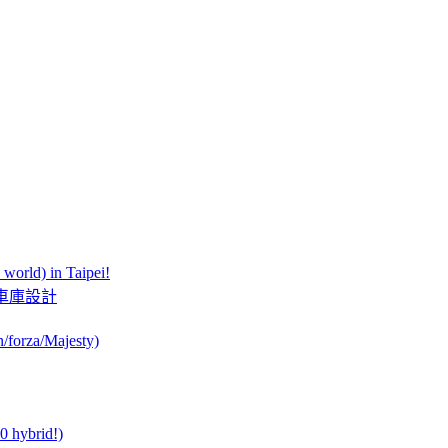
orld) in Taipei!
此夢幻的車庫設計
orza/Majesty)
0 hybrid!)