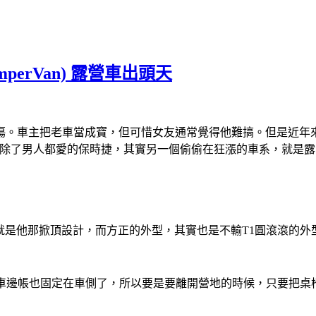
 (CamperVan) 露營車出頭天
老車當成寶，但可惜女友通常覺得他難搞。但是近年來老車當道，Pors
要高了! 除了男人都愛的保時捷，其實另一個偷偷在狂漲的車系，就
rVan)，最屌的就是他那掀頂設計，而方正的外型，其實也是不輸T1圓滾滾
車邊帳也固定在車側了，所以要是要離開營地的時候，只要把桌椅