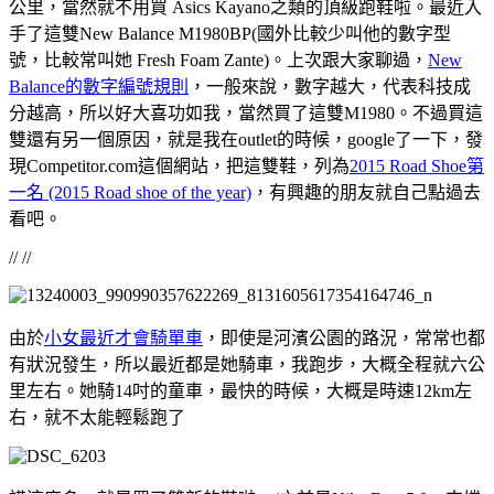
公里，當然就不用買 Asics Kayano之類的頂級跑鞋啦。最近入
手了這雙New Balance M1980BP(國外比較少叫他的數字型
號，比較常叫她 Fresh Foam Zante)。上次跟大家聊過，
New
Balance的數字編號規則
，一般來說，數字越大，代表科技成
分越高，所以好大喜功如我，當然買了這雙M1980。不過買這
雙還有另一個原因，就是我在outlet的時候，google了一下，發
現Competitor.com這個網站，把這雙鞋，列為
2015 Road Shoe第
一名 (2015 Road shoe of the year)
，有興趣的朋友就自己點過去
看吧。
// //
由於
小女最近才會騎單車
，即使是河濱公園的路況，常常也都
有狀況發生，所以最近都是她騎車，我跑步，大概全程就六公
里左右。她騎14吋的童車，最快的時候，大概是時速12km左
右，就不太能輕鬆跑了