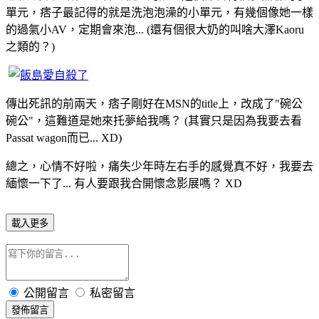
單元，痞子最記得的就是洗泡泡澡的小單元，有幾個像她一樣
的過氣小AV，定期會來泡... (還有個很大奶的叫啥大澤Kaoru
之類的？)
傳出死訊的前兩天，痞子剛好在MSN的title上，改成了"碗公
碗公"，這難道是她來托夢給我嗎？ (其實只是因為我要去看
Passat wagon而已... XD)
總之，心情不好啦，痛失少年時左右手的感覺真不好，我要去
緬懷一下了... 有人要跟我合開懷念影展嗎？ XD
載入更多
公開留言
私密留言
發佈留言