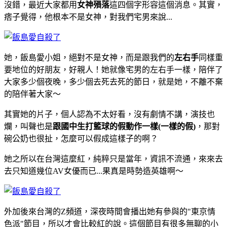
沒錯，最近大家都用
女神殞落
這四個字形容這個消息。其實，
痞子覺得，他根本不是女神，對我們宅男來說...
她，飯島愛小姐，絕對不是女神，而是跟我們的
左右手
同樣重
要地位的好朋友，好親人！她就像宅男的左右手一樣，陪伴了
大家多少個夜晚，多少個去死去死的節日，就是她，不離不棄
的陪伴著大家～
其實她的片子，個人認為不太好看，沒有劇情不講，演技也
爛，叫聲也是
跟國中生打籃球的假動作一樣(一樣的假)
，那對
碗公奶也很扯，怎麼可以假成這樣子的啊？
她之所以在台灣這麼紅，純粹只是當年，資訊不流通，來來去
去只知道幾位AV女優而已...果真是時勢造英雄啊～
外加後來台灣的Z頻道，深夜時間會播出她有參與的"東京情
色派"節目，所以才會比較紅的說。這個節目有很多無聊的小