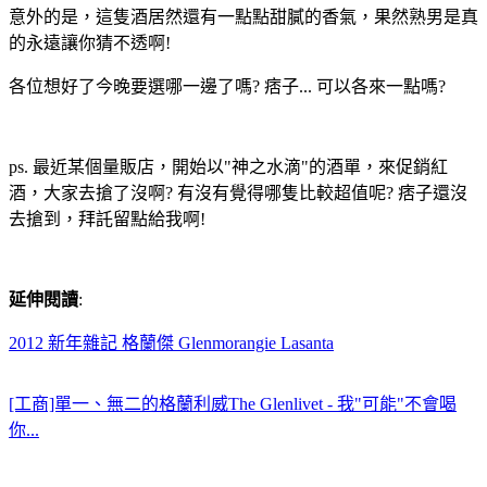
意外的是，這隻酒居然還有一點點甜膩的香氣，果然熟男是真
的永遠讓你猜不透啊!
各位想好了今晚要選哪一邊了嗎? 痞子... 可以各來一點嗎?
ps. 最近某個量販店，開始以"神之水滴"的酒單，來促銷紅
酒，大家去搶了沒啊? 有沒有覺得哪隻比較超值呢? 痞子還沒
去搶到，拜託留點給我啊!
延伸閱讀
:
2012 新年雜記 格蘭傑 Glenmorangie Lasanta
[工商]單一、無二的格蘭利威The Glenlivet - 我"可能"不會喝
你...