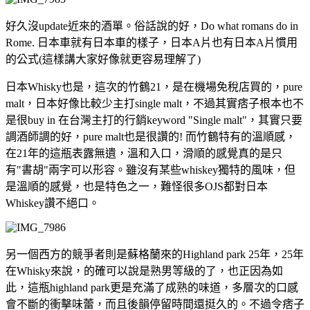
好久沒update近來的酒單。俗話說的好，Do what romans do in
Rome. 日本車就有日本車的樣子，日本A片也有日本A片慣用
的公式(這樣講大家好像就更容易理解了)
日本Whisky也是，這次的竹鶴21，是在機場免稅店買的，pure
malt，日本好像比較少主打single malt，不過其實痞子根本也不
是很buy in 在台灣主打的行銷keyword "Single malt"，其實只要
調酒師調的好，pure malt也是很讚的! 而竹鶴特有的溫順感，
在21年的這瓶表露無遺，溫和入口，滑順的感覺真的是只
有"書胡"兩字可以形容。雖沒有某些whiskey獨特的風味，但
是溫順的感覺，也是特色之一，難怪很多OJS都對日本
Whiskey讚不絕口。
另一個西方的競爭者則是蘇格蘭來的Highland park 25年，25年
在Whisky來說，的確可以說是熟男等級的了，也正因為如
此，這瓶highland park更是充滿了成熟的味道，多層次的口感
會不斷的衝擊味蕾，而且後韻停留時間還挺久的。不過令痞子