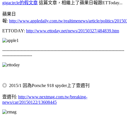
gigacircle的假文章
這篇文章，相繼上了蘋果日報跟ETToday...
蘋果日
報:
http://www.appledaily.com.tw/realtimenews/article/
ETTODAY:
http://www.ettoday.net/news/20150327/484839.htm
--------------------------------------------------------------------------------------
---------------------
◎ 2015/1 因為Porsche 918 spyder上了壹週刊
壹週刊:
http://www.nextmag.com.tw/breaking-
news/car/20150122/13608445