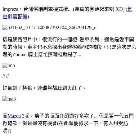
Impreza，台灣俗稱剷雪機式樣... (還真的有鏟起來咧 XD) (
氣
壓避震配備
)
這是網路照片中，很流行的一個梗: 愛車系列，通常是愛車開
動的時候，車主也不忘探出身體擦輪框的橋段，只是這次是旁
邊的Zoomer騎士幫忙擦輪框就是了...
// //
帥氣到了極點，連碟盤都殺到火紅了。
而
Mazda 3
呢，痞子的版面介紹過好多次了... 但是第一代五門
掀背款，倒是還沒有機會(在此順便徵求一下，有人想受訪
嗎?)