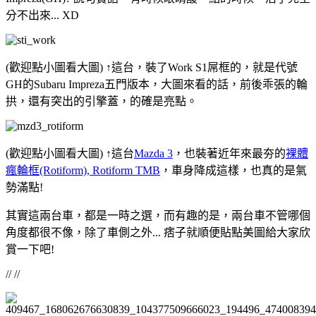
分不出來... XD
(歡迎點小圖看大圖) ↑這台，裝了Work S1屌框的，就是代號
GH的Subaru Impreza五門版本，大圖來看的話，前後乖張的輪
拱，還有突出的引擎蓋，的確是亮點。
(歡迎點小圖看大圖) ↑這台
Mazda 3
，也裝著近年來最夯的
裸體
瘋輪框(Rotiform), Rotiform TMB
，車身降成這樣，也真的是氣
勢滿點!
其實這兩台車，都是一時之選，而有趣的是，兩台車不管哪個
角度都很不像，除了車側之外... 痞子就順便貼點美圖給大家欣
賞一下吧!
// //