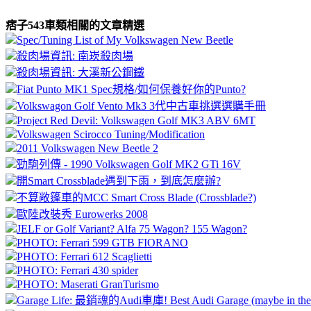
痞子543車類相關的文章精選
Spec/Tuning List of My Volkswagen New Beetle
殺肉場資訊: 南崁殺肉場
殺肉場資訊: 大溪新公鋼鐵
Fiat Punto MK1 Spec規格/如何保養好你的Punto?
Volkswagon Golf Vento Mk3 3代中古車挑選選購手冊
Project Red Devil: Volkswagen Golf MK3 ABV 6MT
Volkswagen Scirocco Tuning/Modification
2011 Volkswagen New Beetle 2
勁駒列傳 - 1990 Volkswagen Golf MK2 GTi 16V
開Smart Crossblade遇到下雨，到底怎麼辦?
不算敞篷車的MCC Smart Cross Blade (Crossblade?)
歐陸改裝秀 Eurowerks 2008
JELF or Golf Variant? Alfa 75 Wagon? 155 Wagon?
PHOTO: Ferrari 599 GTB FIORANO
PHOTO: Ferrari 612 Scaglietti
PHOTO: Ferrari 430 spider
PHOTO: Maserati GranTurismo
Garage Life: 最銷魂的Audi車庫! Best Audi Garage (maybe in the w