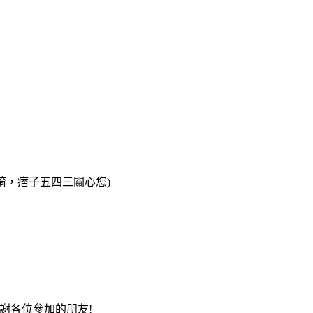
唷，痞子五四三關心您)
更謝謝各位參加的朋友!