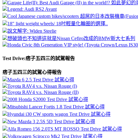
Garage Life(II): Best Audi Garage (II) in the world!? 如
Legend: Audi RS2 Avant
Cool Japanese custom bikes/scooters 超屌的日本改裝機車(Fusion/f
18" light weight wheels/ 18吋輕量化輪圈的選擇..
說文解字: Widen Steelie
想破頭也不知道這就是Nissan Cefiro改成的BMW新大七系列
Honda Civic 8th Generation VIP style! (Toyota Crown/Lexus IS30
Test Drive:痞子五四三的試駕報告
痞子五四三的試駕心得報告
Mazda 6 2.5 Test Drive 試駕心得
Toyota RAV4 v.s. Nissan Rouge (I)
Toyota RAV4 v.s. Nissan Rouge (II)
2008 Honda S2000 Test Drive 試駕心得
Mitsubishi Lancer Fortis 1.8 Test Drive 試駕心得
Hyundai i30 CW sports wagon Test Drive 試駕心得
New Mazda 3 2.5S 5D Test Drive 試駕心得
Alfa Romeo 156 2.0TS MT ROSSO Test Drive 試駕心得
Volkswagen Scirocco Mk2 Test Drive 試駕心得