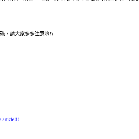
身碟
，請大家多多注意唷!)
ticle!!!