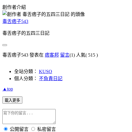
創作者介紹
毒舌痞子543
毒舌痞子的五四三日記
毒舌痞子543 發表在
痞客邦
留言
(1)
人氣(
515
)
全站分類：
KUSO
個人分類：
不負責日記
▲top
載入更多
公開留言
私密留言