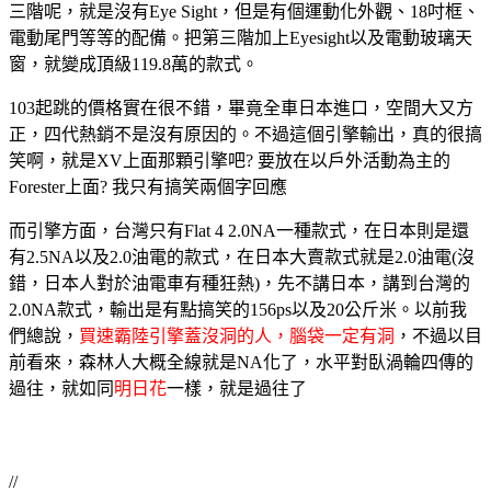
三階呢，就是沒有Eye Sight，但是有個運動化外觀、18吋框、
電動尾門等等的配備。把第三階加上Eyesight以及電動玻璃天
窗，就變成頂級119.8萬的款式。
103起跳的價格實在很不錯，畢竟全車日本進口，空間大又方
正，四代熱銷不是沒有原因的。不過這個引擎輸出，真的很搞
笑啊，就是XV上面那顆引擎吧? 要放在以戶外活動為主的
Forester上面? 我只有搞笑兩個字回應
而引擎方面，台灣只有Flat 4 2.0NA一種款式，在日本則是還
有2.5NA以及2.0油電的款式，在日本大賣款式就是2.0油電(沒
錯，日本人對於油電車有種狂熱)，先不講日本，講到台灣的
2.0NA款式，輸出是有點搞笑的156ps以及20公斤米。以前我
們總說，
買速霸陸引擎蓋沒洞的人，腦袋一定有洞
，不過以目
前看來，森林人大概全線就是NA化了，水平對臥渦輪四傳的
過往，就如同
明日花
一樣，就是過往了
//