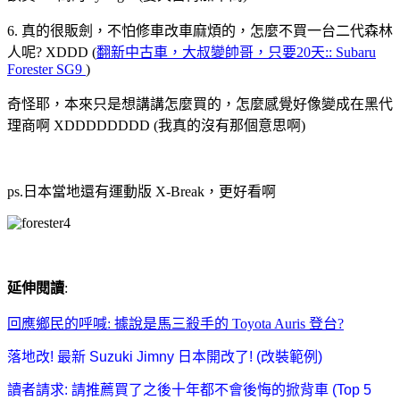
6. 真的很販劍，不怕修車改車麻煩的，怎麼不買一台二代森林
人呢? XDDD (
翻新中古車，大叔變帥哥，只要20天:: Subaru
Forester SG9
)
奇怪耶，本來只是想講講怎麼買的，怎麼感覺好像變成在黑代
理商啊 XDDDDDDDD (我真的沒有那個意思啊)
ps.日本當地還有運動版 X-Break，更好看啊
延伸閱讀
:
回應鄉民的呼喊: 據說是馬三殺手的 Toyota Auris 登台?
落地改! 最新 Suzuki Jimny 日本開改了! (改裝範例)
讀者請求: 請推薦買了之後十年都不會後悔的掀背車 (Top 5