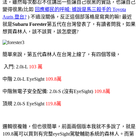
法，雖然每次都忍不住講出一些讓自己很黑的實話，也讓自己
變得很黑(比如
回應鄉民的呼喊: 據說是馬三殺手的 Toyota
Auris 登台?
) 不過沒關係，反正這個部落格是寫爽的嘛! 最近
就是
Subaru Forester
第五代在台灣發表了，有讀者問我，如果
想買森林人，該不該買，該怎麼選?
簡單來說，第五代森林人在台灣上線了，有四個等級，
入門: 2.0i-L
103 萬
中階 2.0i-L EyeSight
109.8萬
中階無電子安全配備: 2.0i-S (沒有EyeSight)
109.8萬
頂規 2.0i-S EyeSight
119.8萬
邏輯很複雜，但也很簡單，前面兩個版本我就不多說了，就是
109.8萬可以買到有完整eyeSight駕駛輔助系統的森林人。而第