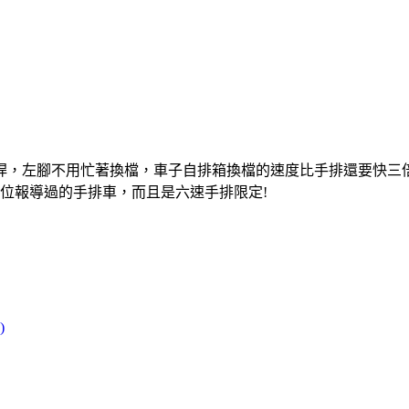
桿，左腳不用忙著換檔，車子自排箱換檔的速度比手排還要快三
為各位報導過的手排車，而且是六速手排限定!
)