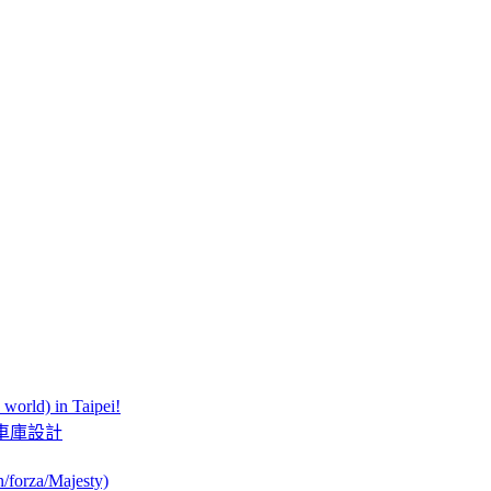
orld) in Taipei!
此夢幻的車庫設計
orza/Majesty)