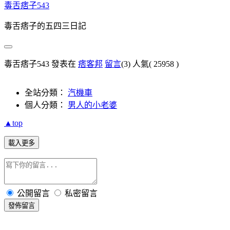
毒舌痞子543
毒舌痞子的五四三日記
毒舌痞子543 發表在
痞客邦
留言
(3)
人氣(
25958
)
全站分類：
汽機車
個人分類：
男人的小老婆
▲top
載入更多
公開留言
私密留言
發佈留言