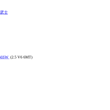
最後武士
56SW
(2.5 V6 6MT)