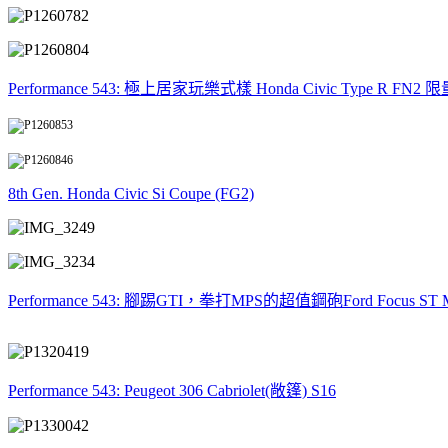
Performance 543: 極上居家玩樂式樣 Honda Civic Type R FN2 
8th Gen. Honda Civic Si Coupe (FG2)
Performance 543: 腳踢GTI，拳打MPS的超值鋼砲Ford Focus ST 
Performance 543: Peugeot 306 Cabriolet(敞篷) S16