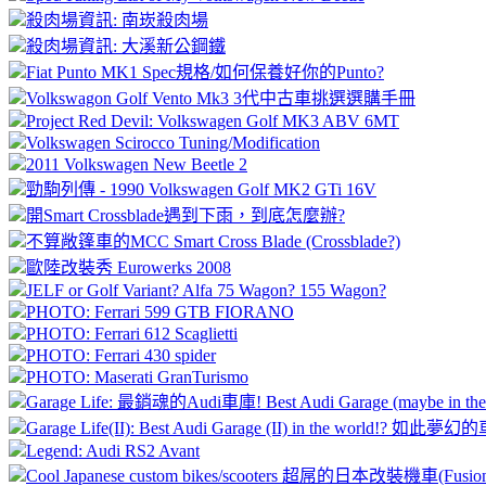
殺肉場資訊: 南崁殺肉場
殺肉場資訊: 大溪新公鋼鐵
Fiat Punto MK1 Spec規格/如何保養好你的Punto?
Volkswagon Golf Vento Mk3 3代中古車挑選選購手冊
Project Red Devil: Volkswagen Golf MK3 ABV 6MT
Volkswagen Scirocco Tuning/Modification
2011 Volkswagen New Beetle 2
勁駒列傳 - 1990 Volkswagen Golf MK2 GTi 16V
開Smart Crossblade遇到下雨，到底怎麼辦?
不算敞篷車的MCC Smart Cross Blade (Crossblade?)
歐陸改裝秀 Eurowerks 2008
JELF or Golf Variant? Alfa 75 Wagon? 155 Wagon?
PHOTO: Ferrari 599 GTB FIORANO
PHOTO: Ferrari 612 Scaglietti
PHOTO: Ferrari 430 spider
PHOTO: Maserati GranTurismo
Garage Life: 最銷魂的Audi車庫! Best Audi Garage (maybe in the w
Garage Life(II): Best Audi Garage (II) in the world!? 如
Legend: Audi RS2 Avant
Cool Japanese custom bikes/scooters 超屌的日本改裝機車(Fusion/f