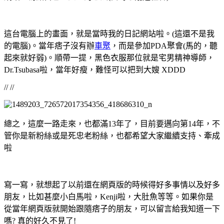
這台電腦上的畫面，就是當時我的日記網站啦。(這還不是我
的電腦)。當年痞子沒有辦
車聚
，而是參加PDA聚會(馬的，聽
起來就好弱)。順帶一提，黑色衣服那位就是宅男精神導師，
Dr.Tsubasa啦，當年好瘦，難怪可以把到大嫂 XDDD
// //
總之，這麼一路走來，也都滿13年了，目前要邁向第14年，不
管你是新粉絲或是死忠老粉絲，也都希望大家繼續支持、牽成
啦
寫一寫，就想起了以前還在網頁版的時候得好多事情以及好多
朋友，比如甚麼小白馬啦，Kenji啦，大肚魚等等。如果你是
從當年網頁版就開始跟隨痞子的朋友，可以留言給我知道一下
嗎? 真的好久不見了!