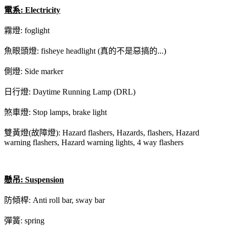
電系: Electricity
霧燈: foglight
魚眼頭燈: fisheye headlight (真的不是惡搞的...)
側燈: Side marker
日行燈: Daytime Running Lamp (DRL)
煞車燈: Stop lamps, brake light
雙黃燈(故障燈): Hazard flashers, Hazards, flashers, Hazard
warning flashers, Hazard warning lights, 4 way flashers
懸吊: Suspension
防傾桿: Anti roll bar, sway bar
彈簧: spring