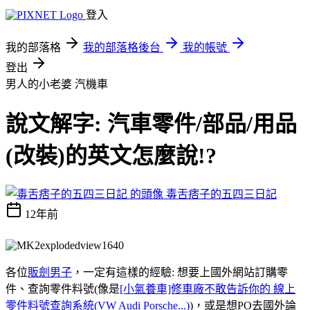
登入
我的部落格
我的部落格後台
我的帳號
登出
男人的小老婆
汽機車
說文解字: 汽車零件/部品/用品
(改裝)的英文怎麼說!?
毒舌痞子的五四三日記
12年前
各位
販劍男子
，一定有這樣的經驗: 想要上國外網站訂購零
件、查詢零件料號(像是
[小氣養車]修車廠不敢告訴你的 線上
零件料號查詢系統(VW Audi Porsche...)
)，或是想PO去國外論