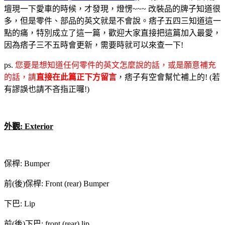
壇現一下愛車的時候，才發現，燈愣~~~ 改裝品的牌子知道很
多，但是零件、部品的英文就是不會說。痞子五四三知道這一
點的痛，特別成立了這一篇，歡迎大家直接把這篇加入最愛，
因為痞子三不五時會更新，需要時就可以來查一下!
ps.
您要是想知道任何零件的英文怎麼說的話，或是願意補充
的話，請
直接在此篇正下方留言
，痞子有空會幫忙補上的! (若
有謬誤也請不吝指正囉!)
外觀: Exterior
保桿: Bumper
前(後)保桿: Front (rear) Bumper
下巴: Lip
前(後)下巴: front (rear) lip