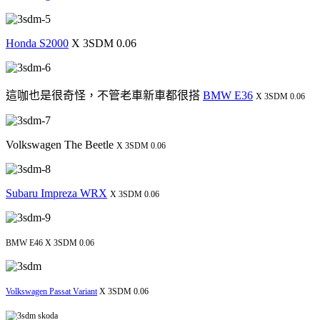
Honda S2000
X 3SDM 0.06
這咖也是很奇怪，不管老車新車都很搭
BMW E36
X 3SDM 0.06
Volkswagen The Beetle
X 3SDM 0.06
Subaru Impreza WRX
X 3SDM 0.06
BMW E46 X 3SDM 0.06
Volkswagen Passat Variant
X 3SDM 0.06