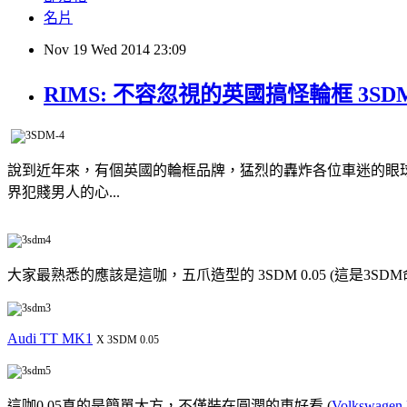
名片
Nov
19
Wed
2014
23:09
RIMS: 不容忽視的英國搞怪輪框 3SDM 0.0
說到近年來，有個英國的輪框品牌，猛烈的轟炸各位車迷的眼
界犯賤男人的心...
大家最熟悉的應該是這咖，五爪造型的 3SDM 0.05 (這是3SD
Audi TT MK1
X 3SDM 0.05
這咖0.05真的是簡單大方，不僅裝在圓潤的車好看 (
Volkswagen 