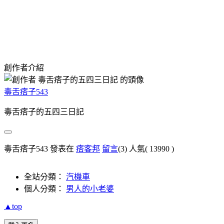
創作者介紹
毒舌痞子543
毒舌痞子的五四三日記
毒舌痞子543 發表在
痞客邦
留言
(3)
人氣(
13990
)
全站分類：
汽機車
個人分類：
男人的小老婆
▲top