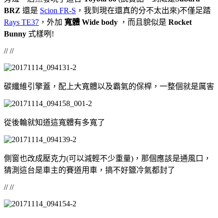
BRZ
還是
Scion FR-S
，我到現在還真的分不太出來)不僅足踏
Rays TE37
，外加
寬體
Wide body
，而且貌似是
Rocket
Bunny
式樣咧!
// //
碳纖維引擎蓋，配上大寬體以及霸氣的保桿，一整個就是厲害
從後輪就知道這寬體有多寬了
側窗也改成壓克力(可以減輕不少重量)，那個應該是通風口，
猜測這台是車主的賽道用車，搞不好鹽冷氣都封了
// //