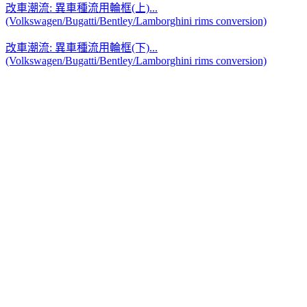
改車潮流: 異車種流用輪框(上)...
(Volkswagen/Bugatti/Bentley/Lamborghini rims conversion)
改車潮流: 異車種流用輪框(下)...
(Volkswagen/Bugatti/Bentley/Lamborghini rims conversion)